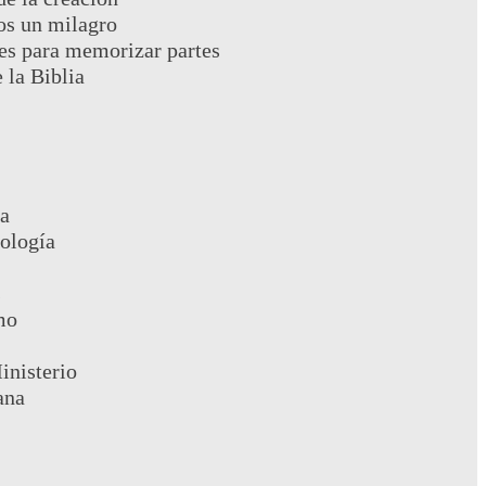
s un milagro
es para memorizar partes
 la Biblia
a
eología
s
mo
inisterio
ana