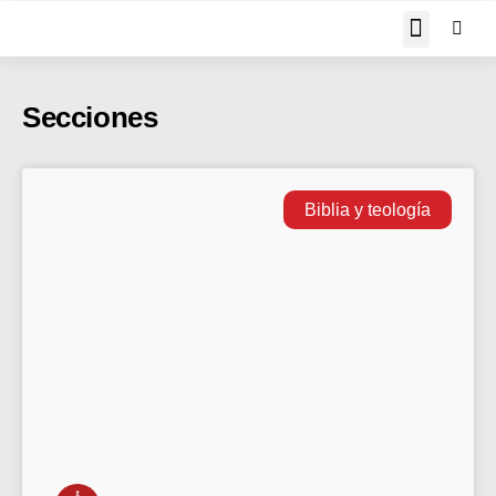
JOHN PIPER RESPON
Secciones
Biblia y teología