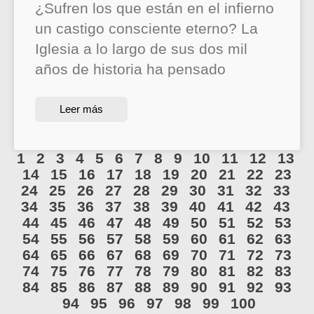
¿Sufren los que están en el infierno
un castigo consciente eterno? La
Iglesia a lo largo de sus dos mil
años de historia ha pensado
Leer más
1
2
3
4
5
6
7
8
9
10
11
12
13
14
15
16
17
18
19
20
21
22
23
24
25
26
27
28
29
30
31
32
33
34
35
36
37
38
39
40
41
42
43
44
45
46
47
48
49
50
51
52
53
54
55
56
57
58
59
60
61
62
63
64
65
66
67
68
69
70
71
72
73
74
75
76
77
78
79
80
81
82
83
84
85
86
87
88
89
90
91
92
93
94
95
96
97
98
99
100