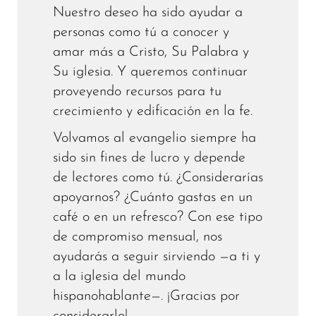
Nuestro deseo ha sido ayudar a
personas como tú a conocer y
amar más a Cristo, Su Palabra y
Su iglesia. Y queremos continuar
proveyendo recursos para tu
crecimiento y edificación en la fe.
Volvamos al evangelio siempre ha
sido sin fines de lucro y depende
de lectores como tú. ¿Considerarías
apoyarnos? ¿Cuánto gastas en un
café o en un refresco? Con ese tipo
de compromiso mensual, nos
ayudarás a seguir sirviendo —a ti y
a la iglesia del mundo
hispanohablante—. ¡Gracias por