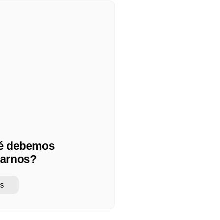
é debemos
arnos?
s