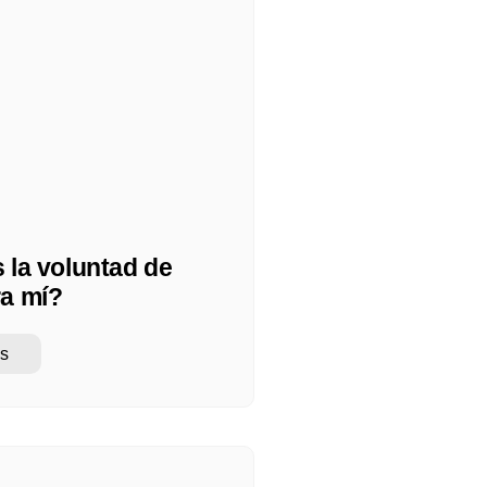
 la voluntad de
ra mí?
s