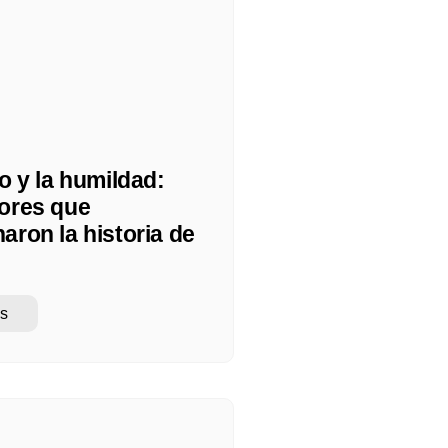
lo y la humildad:
tores que
aron la historia de
s