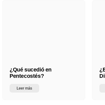
¿Qué sucedió en
¿E
Pentecostés?
D
Leer más