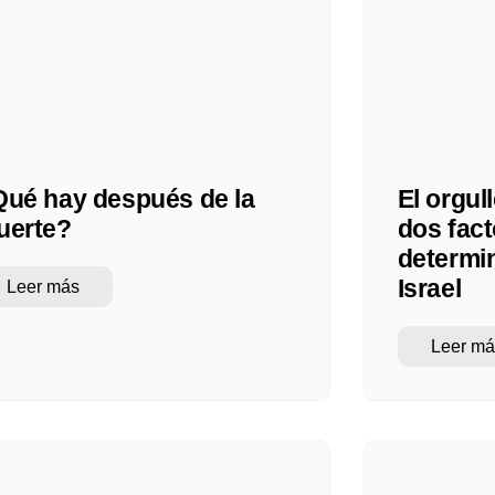
ué hay después de la
El orgul
uerte?
dos fac
determin
Israel
Leer más
Leer má