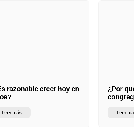
s razonable creer hoy en
¿Por qu
ios?
congreg
Leer más
Leer má