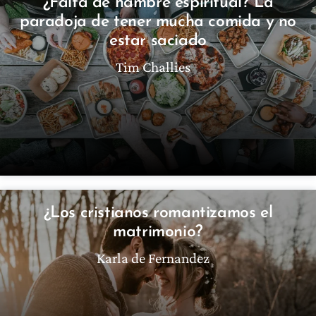
¿Falta de hambre espiritual? La
paradoja de tener mucha comida y no
estar saciado
Tim Challies
¿Los cristianos romantizamos el
matrimonio?
Karla de Fernandez