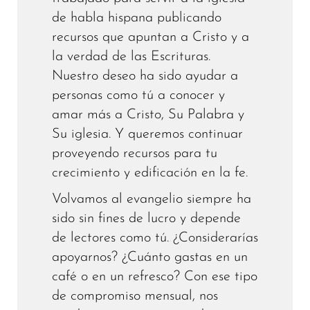
de habla hispana publicando
recursos que apuntan a Cristo y a
la verdad de las Escrituras.
Nuestro deseo ha sido ayudar a
personas como tú a conocer y
amar más a Cristo, Su Palabra y
Su iglesia. Y queremos continuar
proveyendo recursos para tu
crecimiento y edificación en la fe.
Volvamos al evangelio siempre ha
sido sin fines de lucro y depende
de lectores como tú. ¿Considerarías
apoyarnos? ¿Cuánto gastas en un
café o en un refresco? Con ese tipo
de compromiso mensual, nos