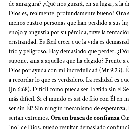
de amargura? ¿Qué nos guiará, en su lugar, a la d
Dios es, realmente, profundamente bueno?
Ora 
menos cuatro personas que han perdido a sus hij
enojo y angustia por su pérdida, tuve la tentación 
cristiandad. Es fácil creer que la vida es demasia
frío y peligroso. Hay demasiado que perder. ¿Dón
supone, ama a aquellos que ha elegido? Frente a 
Dios por ayuda con mi incredulidad (Mt 9:23).
É
a recordar lo que es verdadero. La realidad es q
(Jn 6:68). Difícil como pueda ser, la vida sin el
más difícil. Si el mundo es así de frío con Él en 
ser sin Él? Sin ningún mecanismo de esperanza, l
serían extremos.
Ora en busca de confianza
Cua
“no” de Dios, puedo resultar demasiado confun