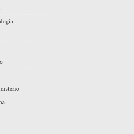
a
ología
o
nisterio
na