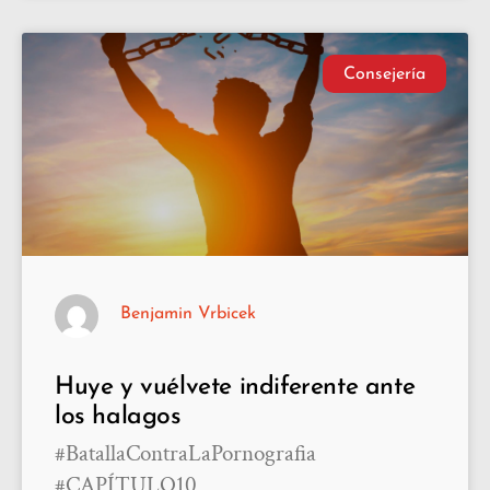
Consejería
Benjamin Vrbicek
Huye y vuélvete indiferente ante
los halagos
#BatallaContraLaPornografia
#CAPÍTULO10