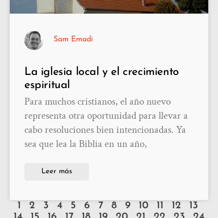
Sam Emadi
La iglesia local y el crecimiento
espiritual
Para muchos cristianos, el año nuevo
representa otra oportunidad para llevar a
cabo resoluciones bien intencionadas. Ya
sea que lea la Biblia en un año,
Leer más
1
2
3
4
5
6
7
8
9
10
11
12
13
14
15
16
17
18
19
20
21
22
23
24