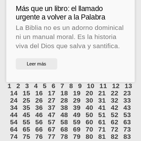
Más que un libro: el llamado
urgente a volver a la Palabra
La Biblia no es un adorno dominical
ni un manual moral. Es la historia
viva del Dios que salva y santifica.
Leer más
1
2
3
4
5
6
7
8
9
10
11
12
13
14
15
16
17
18
19
20
21
22
23
24
25
26
27
28
29
30
31
32
33
34
35
36
37
38
39
40
41
42
43
44
45
46
47
48
49
50
51
52
53
54
55
56
57
58
59
60
61
62
63
64
65
66
67
68
69
70
71
72
73
74
75
76
77
78
79
80
81
82
83