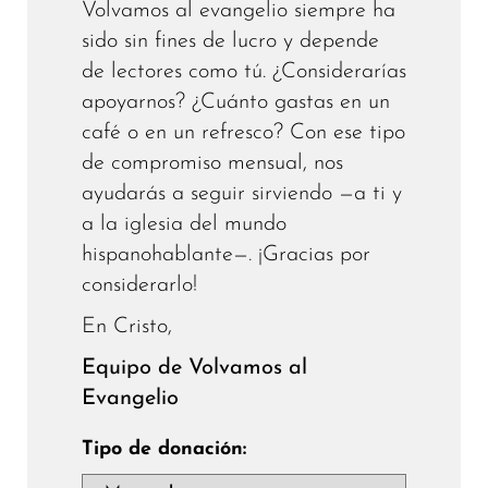
Volvamos al evangelio siempre ha
sido sin fines de lucro y depende
de lectores como tú. ¿Considerarías
apoyarnos? ¿Cuánto gastas en un
café o en un refresco? Con ese tipo
de compromiso mensual, nos
ayudarás a seguir sirviendo —a ti y
a la iglesia del mundo
hispanohablante—. ¡Gracias por
considerarlo!
En Cristo,
Equipo de Volvamos al
Evangelio
Tipo de donación: