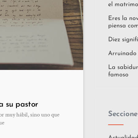
el matrimo
Eres la nov
piensa co
Diez signi
Arruinado 
La sabidur
famoso
a su pastor
Seccione
or muy hábil, sino uno que
ue
Actualida