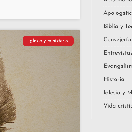
Apologéti
Biblia y Te
Consejería
Iglesia y ministerio
Entrevista
Evangelis
Historia
Iglesia y M
Vida crist