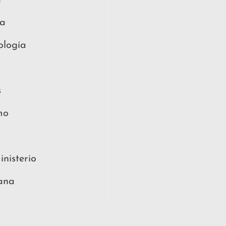
ca
ología
s
mo
inisterio
iana