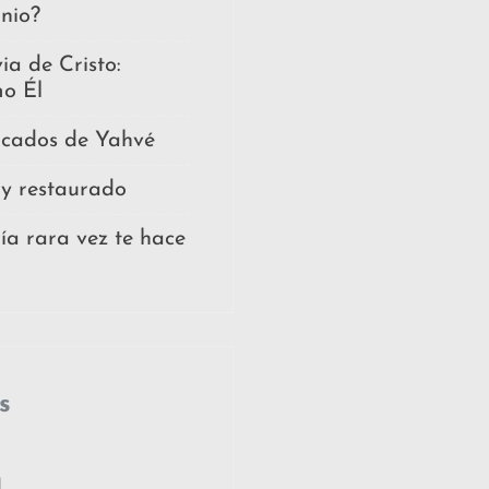
nio?
ia de Cristo:
mo Él
ficados de Yahvé
y restaurado
ía rara vez te hace
s
d