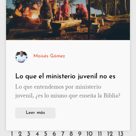
Moisés Gómez
Lo que el ministerio juvenil no es
Lo que entendemos por ministerio
juvenil, ¿es lo mismo que enseña la Biblia?
Leer más
1
2
3
4
5
6
7
8
9
10
11
12
13