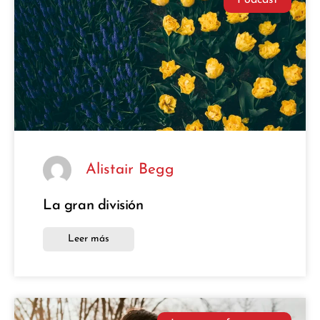
Podcast
Alistair Begg
La gran división
Leer más