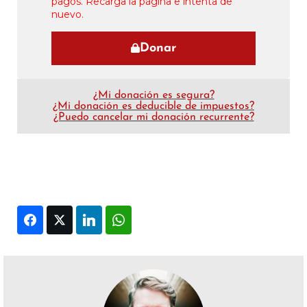
pagos. Recarga la página e intenta de
nuevo.
Donar
¿Mi donación es segura?
¿Mi donación es deducible de impuestos?
¿Puedo cancelar mi donación recurrente?
Facebook
Twitter
LinkedIn
WhatsApp