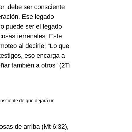
or, debe ser consciente
eración. Ese legado
; o puede ser el legado
cosas terrenales. Este
imoteo al decirle: “Lo que
testigos, eso encarga a
ar también a otros” (2Ti
onsciente de que dejará un
sas de arriba (Mt 6:32),