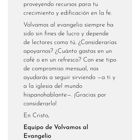
proveyendo recursos para tu
crecimiento y edificación en la fe.
Volvamos al evangelio siempre ha
sido sin fines de lucro y depende
de lectores como tú. ¿Considerarías
apoyarnos? ¿Cuánto gastas en un
café o en un refresco? Con ese tipo
de compromiso mensual, nos
ayudarás a seguir sirviendo —a ti y
a la iglesia del mundo
hispanohablante—. ¡Gracias por
considerarlo!
En Cristo,
Equipo de Volvamos al
Evangelio