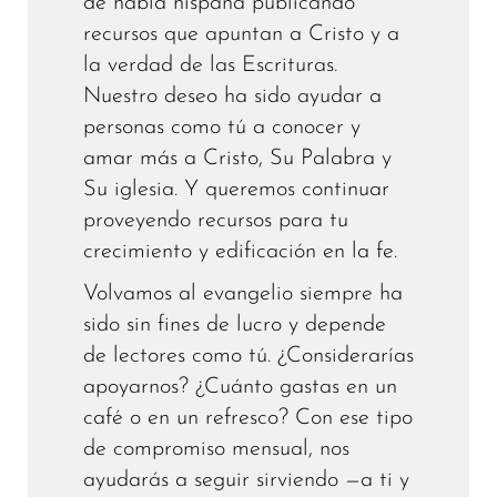
de habla hispana publicando
recursos que apuntan a Cristo y a
la verdad de las Escrituras.
Nuestro deseo ha sido ayudar a
personas como tú a conocer y
amar más a Cristo, Su Palabra y
Su iglesia. Y queremos continuar
proveyendo recursos para tu
crecimiento y edificación en la fe.
Volvamos al evangelio siempre ha
sido sin fines de lucro y depende
de lectores como tú. ¿Considerarías
apoyarnos? ¿Cuánto gastas en un
café o en un refresco? Con ese tipo
de compromiso mensual, nos
ayudarás a seguir sirviendo —a ti y