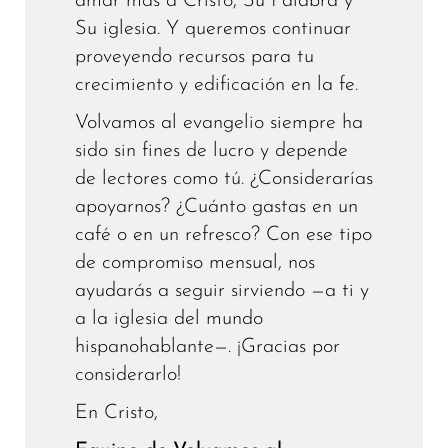
amar más a Cristo, Su Palabra y
Su iglesia. Y queremos continuar
proveyendo recursos para tu
crecimiento y edificación en la fe.
Volvamos al evangelio siempre ha
sido sin fines de lucro y depende
de lectores como tú. ¿Considerarías
apoyarnos? ¿Cuánto gastas en un
café o en un refresco? Con ese tipo
de compromiso mensual, nos
ayudarás a seguir sirviendo —a ti y
a la iglesia del mundo
hispanohablante—. ¡Gracias por
considerarlo!
En Cristo,