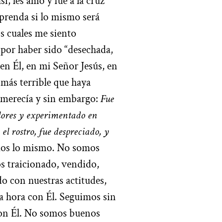
í, les amó y fue a la cruz
prenda si lo mismo será
s cuales me siento
 por haber sido “desechada,
en Él, en mi Señor Jesús, en
 más terrible que haya
o merecía y sin embargo:
Fue
lores y experimentado en
l rostro, fue despreciado, y
cemos lo mismo. No somos
s traicionado, vendido,
o con nuestras actitudes,
a hora con Él. Seguimos sin
 con Él. No somos buenos