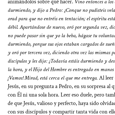
animándolos sobre qué hacer.
Vino entonces a los d
durmiendo, y dijo a Pedro: ¿Conque no pudisteis ve
orad para que no entréis en tentación; el espíritu está
débil. Apartándose de nuevo, oró por segunda vez, dic
no puede pasar sin que yo la beba, hágase tu voluntad
durmiendo, porque sus ojos estaban cargados de sueño
y oró por tercera vez, diciendo otra vez las mismas p
discípulos y les dijo: ¿Todavía estáis durmiendo y de
la hora, y el Hijo del Hombre es entregado en manos 
¡Vamos! Mirad, está cerca el que me entrega.
Al leer 
Jesús, en su pregunta a Pedro, en su sorpresa al
con Él ni una sola hora. Leer eso duele, pero tam
de que Jesús, valioso y perfecto, haya sido olvid
con sus discípulos y compartir tanta vida con ell