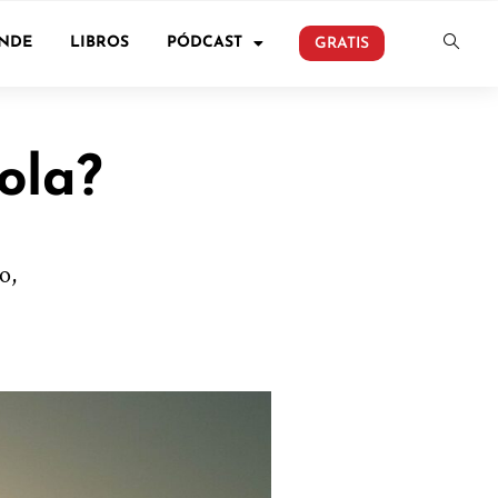
ONDE
LIBROS
PÓDCAST
GRATIS
ola?
o,