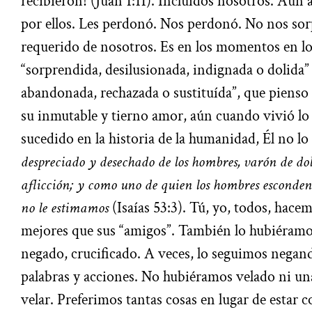
recibieron! (Juan 1:11). Incluídos nosotros. Aún as
por ellos. Les perdonó. Nos perdonó. No nos sor
requerido de nosotros. Es en los momentos en lo
“sorprendida, desilusionada, indignada o dolida”
abandonada, rechazada o sustituída”, que pienso 
su inmutable y tierno amor, aún cuando vivió lo
sucedido en la historia de la humanidad, Él no l
despreciado y desechado de los hombres, varón de do
aflicción; y como uno de quien los hombres esconden e
no le estimamos
(Isaías 53:3). Tú, yo, todos, ha
mejores que sus “amigos”. También lo hubiéramo
negado, crucificado. A veces, lo seguimos negand
palabras y acciones. No hubiéramos velado ni un
velar. Preferimos tantas cosas en lugar de estar