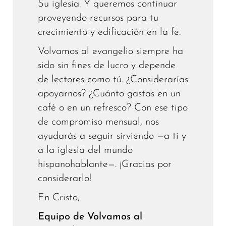
Su iglesia. Y queremos continuar
proveyendo recursos para tu
crecimiento y edificación en la fe.
Volvamos al evangelio siempre ha
sido sin fines de lucro y depende
de lectores como tú. ¿Considerarías
apoyarnos? ¿Cuánto gastas en un
café o en un refresco? Con ese tipo
de compromiso mensual, nos
ayudarás a seguir sirviendo —a ti y
a la iglesia del mundo
hispanohablante—. ¡Gracias por
considerarlo!
En Cristo,
Equipo de Volvamos al