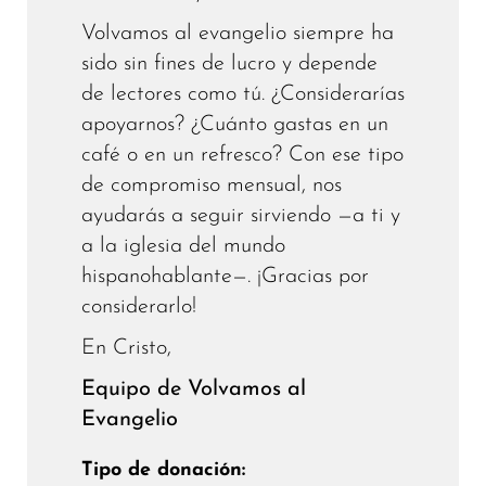
Volvamos al evangelio siempre ha
sido sin fines de lucro y depende
de lectores como tú. ¿Considerarías
apoyarnos? ¿Cuánto gastas en un
café o en un refresco? Con ese tipo
de compromiso mensual, nos
ayudarás a seguir sirviendo —a ti y
a la iglesia del mundo
hispanohablante—. ¡Gracias por
considerarlo!
En Cristo,
Equipo de Volvamos al
Evangelio
Tipo de donación: