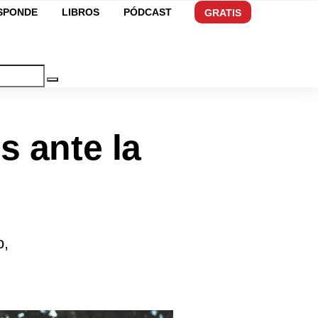
ESPONDE
LIBROS
PÓDCAST
GRATIS
s ante la
o,