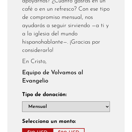
apoyarnos? ¿Cuánto gastas en un
café o en un refresco? Con ese tipo
de compromiso mensual, nos
ayudarás a seguir sirviendo —a ti y
a la iglesia del mundo
hispanohablante—. ¡Gracias por
considerarlo!
En Cristo,
Equipo de Volvamos al
Evangelio
Tipo de donación:
Selecciona un monto: