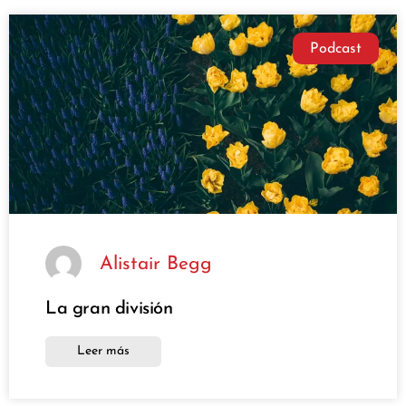
Podcast
Alistair Begg
La gran división
Leer más