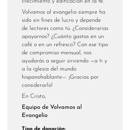
crecimiento y edificación en la fe.
Volvamos al evangelio siempre ha
sido sin fines de lucro y depende
de lectores como tú. ¿Considerarías
apoyarnos? ¿Cuánto gastas en un
café o en un refresco? Con ese tipo
de compromiso mensual, nos
ayudarás a seguir sirviendo —a ti y
a la iglesia del mundo
hispanohablante—. ¡Gracias por
considerarlo!
En Cristo,
Equipo de Volvamos al
Evangelio
Tipo de donación: