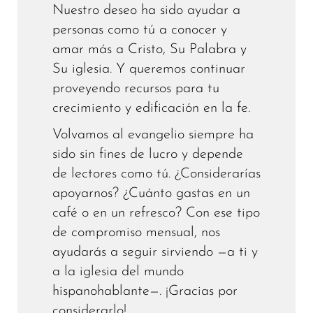
Nuestro deseo ha sido ayudar a
personas como tú a conocer y
amar más a Cristo, Su Palabra y
Su iglesia. Y queremos continuar
proveyendo recursos para tu
crecimiento y edificación en la fe.
Volvamos al evangelio siempre ha
sido sin fines de lucro y depende
de lectores como tú. ¿Considerarías
apoyarnos? ¿Cuánto gastas en un
café o en un refresco? Con ese tipo
de compromiso mensual, nos
ayudarás a seguir sirviendo —a ti y
a la iglesia del mundo
hispanohablante—. ¡Gracias por
considerarlo!