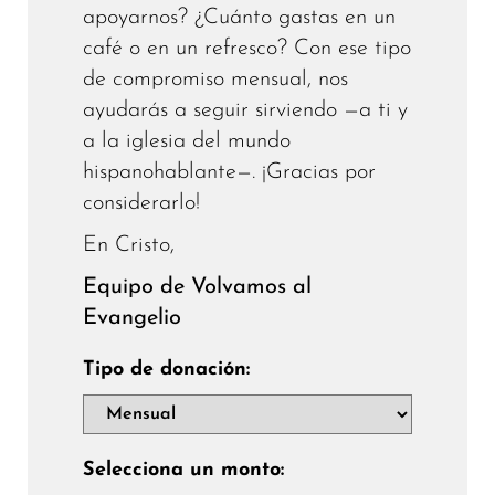
apoyarnos? ¿Cuánto gastas en un
café o en un refresco? Con ese tipo
de compromiso mensual, nos
ayudarás a seguir sirviendo —a ti y
a la iglesia del mundo
hispanohablante—. ¡Gracias por
considerarlo!
En Cristo,
Equipo de Volvamos al
Evangelio
Tipo de donación:
Selecciona un monto: