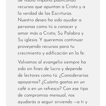
de habla hispana publicando
recursos que apuntan a Cristo y a
la verdad de las Escrituras.
Nuestro deseo ha sido ayudar a
personas como tú a conocer y
amar más a Cristo, Su Palabra y
Su iglesia. Y queremos continuar
proveyendo recursos para tu
crecimiento y edificación en la fe.
Volvamos al evangelio siempre ha
sido sin fines de lucro y depende
de lectores como tú. ¿Considerarías
apoyarnos? ¿Cuánto gastas en un
café o en un refresco? Con ese tipo
de compromiso mensual, nos
ayudarás a seguir sirviendo —a ti y