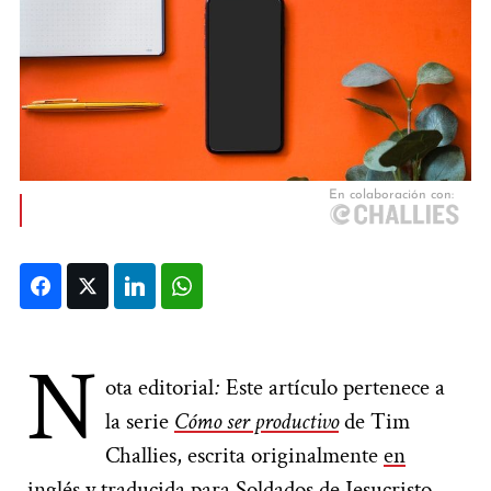
Facebook
Twitter
LinkedIn
WhatsApp
N
ota editorial
:
Este artículo pertenece a
la serie
Cómo ser productivo
de Tim
Challies, escrita originalmente
en
inglés
y traducida para Soldados de Jesucristo.