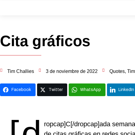
Cita gráficos
Tim Challies
3 de noviembre de 2022
Quotes
,
Tim
Facebook
Twitter
WhatsApp
LinkedIn
[d
ropcap]C[/dropcap]ada semana 
de citas gráficas en redes socia