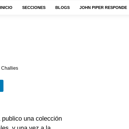
INICIO
SECCIONES
BLOGS
JOHN PIPER RESPONDE
 Challies
publico una colección
les, y una vez a la