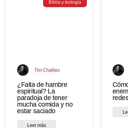
Biblia y teología
Tim Challies
¿Falta de hambre
Cómo
espiritual? La
enemi
paradoja de tener
redes
mucha comida y no
estar saciado
Le
Leer más