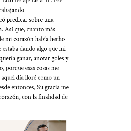
r razones ajenas a mí. Ese
trabajando
có predicar sobre una
ía. Así que, cuanto más
 de mi corazón había hecho
me estaba dando algo que mi
uería ganar, anotar goles y
eo, porque esas cosas me
aquel día lloré como un
esde entonces, Su gracia me
corazón, con la finalidad de