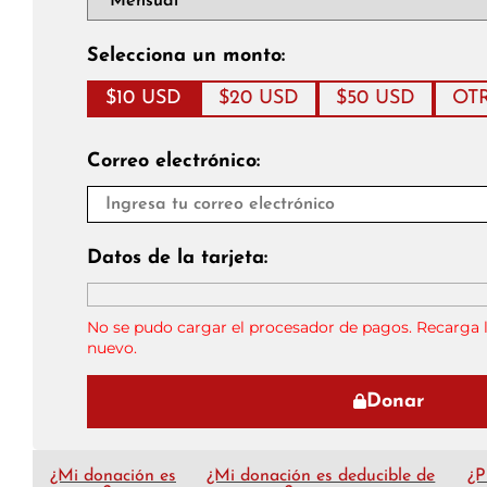
Selecciona un monto:
$10 USD
$20 USD
$50 USD
OT
Correo electrónico:
Datos de la tarjeta:
No se pudo cargar el procesador de pagos. Recarga l
nuevo.
Donar
¿Mi donación es
¿Mi donación es deducible de
¿P