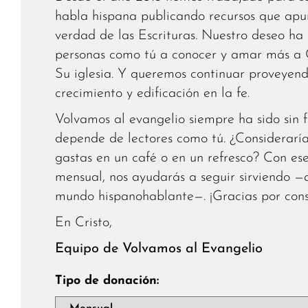
habla hispana publicando recursos que apun
verdad de las Escrituras. Nuestro deseo ha
personas como tú a conocer y amar más a C
Su iglesia. Y queremos continuar proveyend
crecimiento y edificación en la fe.
Volvamos al evangelio siempre ha sido sin f
depende de lectores como tú. ¿Considerarí
gastas en un café o en un refresco? Con es
mensual, nos ayudarás a seguir sirviendo —a 
mundo hispanohablante—. ¡Gracias por cons
En Cristo,
Equipo de Volvamos al Evangelio
Tipo de donación: