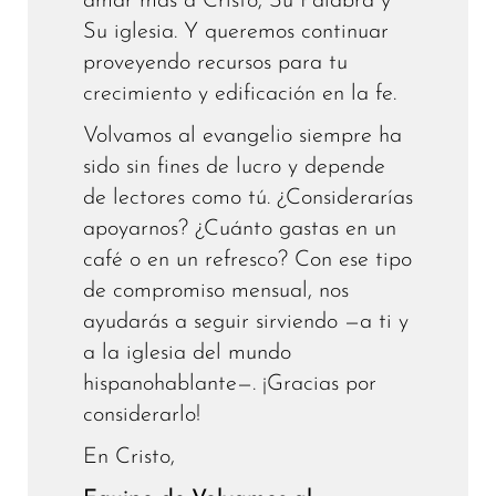
amar más a Cristo, Su Palabra y
Su iglesia. Y queremos continuar
proveyendo recursos para tu
crecimiento y edificación en la fe.
Volvamos al evangelio siempre ha
sido sin fines de lucro y depende
de lectores como tú. ¿Considerarías
apoyarnos? ¿Cuánto gastas en un
café o en un refresco? Con ese tipo
de compromiso mensual, nos
ayudarás a seguir sirviendo —a ti y
a la iglesia del mundo
hispanohablante—. ¡Gracias por
considerarlo!
En Cristo,