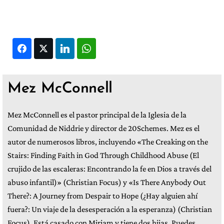
Facebook
Twitter
LinkedIn
WhatsApp
Mez McConnell
Mez McConnell es el pastor principal de la Iglesia de la
Comunidad de Niddrie y director de 20Schemes. Mez es el
autor de numerosos libros, incluyendo «The Creaking on the
Stairs: Finding Faith in God Through Childhood Abuse (El
crujido de las escaleras: Encontrando la fe en Dios a través del
abuso infantil)» (Christian Focus) y «Is There Anybody Out
There?: A Journey from Despair to Hope (¿Hay alguien ahí
fuera?: Un viaje de la desesperación a la esperanza) (Christian
Focus). Está casado con Miriam y tiene dos hijas. Puedes