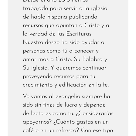
Desde el año 2013 hemos
trabajado para servir a la iglesia
de habla hispana publicando
recursos que apuntan a Cristo y a
la verdad de las Escrituras.
Nuestro deseo ha sido ayudar a
personas como tú a conocer y
amar más a Cristo, Su Palabra y
Su iglesia. Y queremos continuar
proveyendo recursos para tu
crecimiento y edificación en la fe.
Volvamos al evangelio siempre ha
sido sin fines de lucro y depende
de lectores como tú. ¿Considerarías
apoyarnos? ¿Cuánto gastas en un
café o en un refresco? Con ese tipo