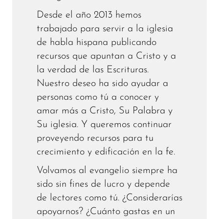
Desde el año 2013 hemos
trabajado para servir a la iglesia
de habla hispana publicando
recursos que apuntan a Cristo y a
la verdad de las Escrituras.
Nuestro deseo ha sido ayudar a
personas como tú a conocer y
amar más a Cristo, Su Palabra y
Su iglesia. Y queremos continuar
proveyendo recursos para tu
crecimiento y edificación en la fe.
Volvamos al evangelio siempre ha
sido sin fines de lucro y depende
de lectores como tú. ¿Considerarías
apoyarnos? ¿Cuánto gastas en un