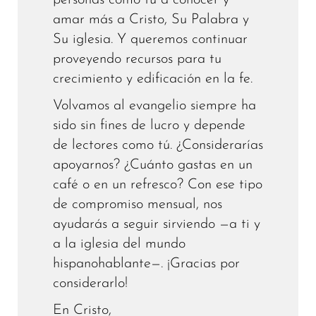
personas como tú a conocer y
amar más a Cristo, Su Palabra y
Su iglesia. Y queremos continuar
proveyendo recursos para tu
crecimiento y edificación en la fe.
Volvamos al evangelio siempre ha
sido sin fines de lucro y depende
de lectores como tú. ¿Considerarías
apoyarnos? ¿Cuánto gastas en un
café o en un refresco? Con ese tipo
de compromiso mensual, nos
ayudarás a seguir sirviendo —a ti y
a la iglesia del mundo
hispanohablante—. ¡Gracias por
considerarlo!
En Cristo,