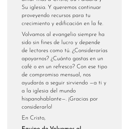
Su iglesia. Y queremos continuar
proveyendo recursos para tu
crecimiento y edificación en la fe.
Volvamos al evangelio siempre ha
sido sin fines de lucro y depende
de lectores como tú. ¿Considerarías
apoyarnos? ¿Cuánto gastas en un
café o en un refresco? Con ese tipo
de compromiso mensual, nos
ayudarás a seguir sirviendo —a ti y
a la iglesia del mundo
hispanohablante—. ¡Gracias por
considerarlo!
En Cristo,