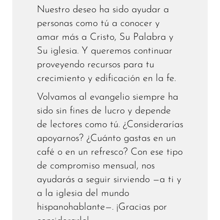
Nuestro deseo ha sido ayudar a
personas como tú a conocer y
amar más a Cristo, Su Palabra y
Su iglesia. Y queremos continuar
proveyendo recursos para tu
crecimiento y edificación en la fe.
Volvamos al evangelio siempre ha
sido sin fines de lucro y depende
de lectores como tú. ¿Considerarías
apoyarnos? ¿Cuánto gastas en un
café o en un refresco? Con ese tipo
de compromiso mensual, nos
ayudarás a seguir sirviendo —a ti y
a la iglesia del mundo
hispanohablante—. ¡Gracias por