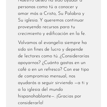
Nuestro deseo ha sido ayudar a
personas como tú a conocer y
amar más a Cristo, Su Palabra y
Su iglesia. Y queremos continuar
proveyendo recursos para tu
crecimiento y edificación en la fe.
Volvamos al evangelio siempre ha
sido sin fines de lucro y depende
de lectores como tú. ¿Considerarías
apoyarnos? ¿Cuánto gastas en un
café o en un refresco? Con ese tipo
de compromiso mensual, nos
ayudarás a seguir sirviendo —a ti y
a la iglesia del mundo
hispanohablante—. ¡Gracias por
considerarlo!