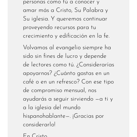
personas como tú a conocer y
amar más a Cristo, Su Palabra y
Su iglesia. Y queremos continuar
proveyendo recursos para tu
crecimiento y edificación en la fe.
Volvamos al evangelio siempre ha
sido sin fines de lucro y depende
de lectores como tú. ¿Considerarías
apoyarnos? ¿Cuánto gastas en un
café o en un refresco? Con ese tipo
de compromiso mensual, nos
ayudarás a seguir sirviendo —a ti y
a la iglesia del mundo
hispanohablante—. ¡Gracias por
considerarlo!
En Cristo,