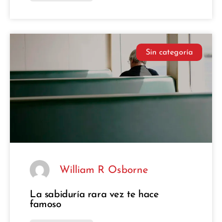
Sin categoría
William R Osborne
La sabiduría rara vez te hace
famoso