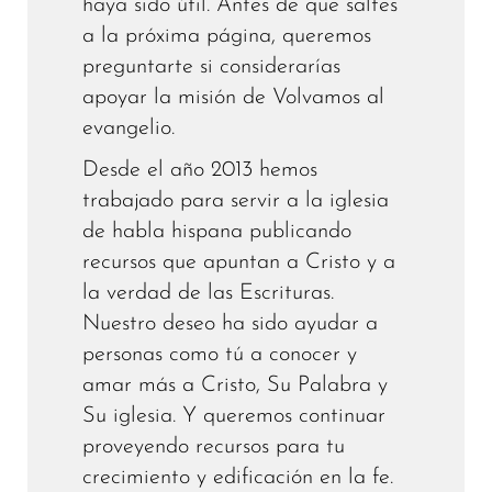
haya sido útil. Antes de que saltes
a la próxima página, queremos
preguntarte si considerarías
apoyar la misión de Volvamos al
evangelio.
Desde el año 2013 hemos
trabajado para servir a la iglesia
de habla hispana publicando
recursos que apuntan a Cristo y a
la verdad de las Escrituras.
Nuestro deseo ha sido ayudar a
personas como tú a conocer y
amar más a Cristo, Su Palabra y
Su iglesia. Y queremos continuar
proveyendo recursos para tu
crecimiento y edificación en la fe.