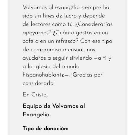
Volvamos al evangelio siempre ha
sido sin fines de lucro y depende
de lectores como tú. ¿Considerarías
apoyarnos? ¿Cuánto gastas en un
café o en un refresco? Con ese tipo
de compromiso mensual, nos
ayudarás a seguir sirviendo —a ti y
a la iglesia del mundo
hispanohablante—. ¡Gracias por
considerarlo!
En Cristo,
Equipo de Volvamos al
Evangelio
Tipo de donación: