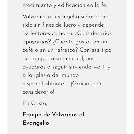
crecimiento y edificación en la fe.
Volvamos al evangelio siempre ha
sido sin fines de lucro y depende
de lectores como tú. ¿Considerarías
apoyarnos? ¿Cuánto gastas en un
café o en un refresco? Con ese tipo
de compromiso mensual, nos
ayudarás a seguir sirviendo —a ti y
a la iglesia del mundo
hispanohablante—. ¡Gracias por
considerarlo!
En Cristo,
Equipo de Volvamos al
Evangelio