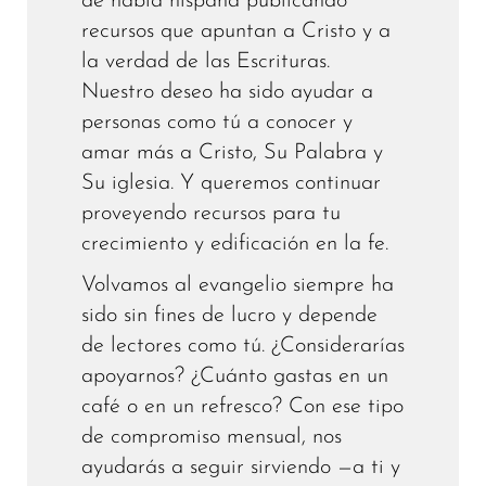
de habla hispana publicando
recursos que apuntan a Cristo y a
la verdad de las Escrituras.
Nuestro deseo ha sido ayudar a
personas como tú a conocer y
amar más a Cristo, Su Palabra y
Su iglesia. Y queremos continuar
proveyendo recursos para tu
crecimiento y edificación en la fe.
Volvamos al evangelio siempre ha
sido sin fines de lucro y depende
de lectores como tú. ¿Considerarías
apoyarnos? ¿Cuánto gastas en un
café o en un refresco? Con ese tipo
de compromiso mensual, nos
ayudarás a seguir sirviendo —a ti y