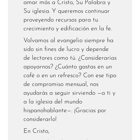
amar más a Cristo, Su Palabra y
Su iglesia. Y queremos continuar
proveyendo recursos para tu
crecimiento y edificación en la fe.
Volvamos al evangelio siempre ha
sido sin fines de lucro y depende
de lectores como tú. ¿Considerarías
apoyarnos? ¿Cuánto gastas en un
café o en un refresco? Con ese tipo
de compromiso mensual, nos
ayudarás a seguir sirviendo —a ti y
a la iglesia del mundo
hispanohablante—. ¡Gracias por
considerarlo!
En Cristo,