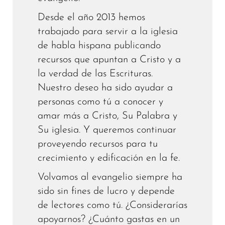
Desde el año 2013 hemos
trabajado para servir a la iglesia
de habla hispana publicando
recursos que apuntan a Cristo y a
la verdad de las Escrituras.
Nuestro deseo ha sido ayudar a
personas como tú a conocer y
amar más a Cristo, Su Palabra y
Su iglesia. Y queremos continuar
proveyendo recursos para tu
crecimiento y edificación en la fe.
Volvamos al evangelio siempre ha
sido sin fines de lucro y depende
de lectores como tú. ¿Considerarías
apoyarnos? ¿Cuánto gastas en un