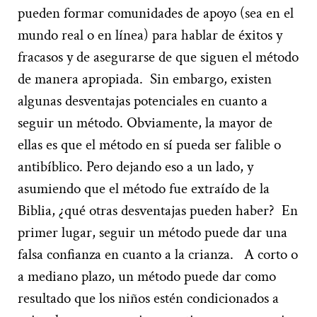
pueden formar comunidades de apoyo
(
sea en el
mundo
real
o
en línea
)
para hablar de éxitos y
fracasos y de asegurarse de que siguen el método
de manera apropiada
.
Sin embargo, existen
algunas desventajas
potenciales
en cuanto a
seguir un
método
.
Obviamente
,
la mayor de
ellas es q
ue el método en sí
pueda ser
falible o
antibíblico
.
Pero dejando eso a un lado
,
y
asumiendo que el méto
do fue extraído de la
Biblia
,
¿qué otras desventajas puede
n
haber
?
En
primer lugar
,
seguir un método puede da
r una
falsa confianza en cuanto a la crianza
.
A corto o
a mediano plazo
,
un método puede
dar como
resultado que los niños estén condicionados a