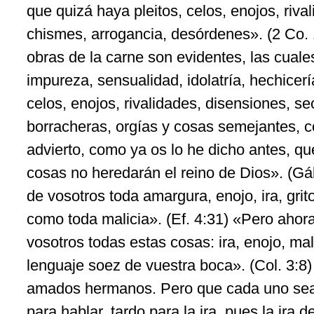
que quizá haya pleitos, celos, enojos, riva
chismes, arrogancia, desórdenes». (2 Co. 
obras de la carne son evidentes, las cuale
impureza, sensualidad, idolatría, hechicerí
celos, enojos, rivalidades, disensiones, se
borracheras, orgías y cosas semejantes, c
advierto, como ya os lo he dicho antes, qu
cosas no heredarán el reino de Dios». (Gá
de vosotros toda amargura, enojo, ira, grit
como toda malicia». (Ef. 4:31) «Pero aho
vosotros todas estas cosas: ira, enojo, mal
lenguaje soez de vuestra boca». (Col. 3:8)
amados hermanos. Pero que cada uno sea p
para hablar, tardo para la ira, pues la ira 