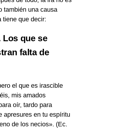
no también una causa
 tiene que decir:
. Los que se
ran falta de
pero el que es irascible
béis, mis amados
ra oír, tardo para
te apresures en tu espíritu
seno de los necios». (Ec.