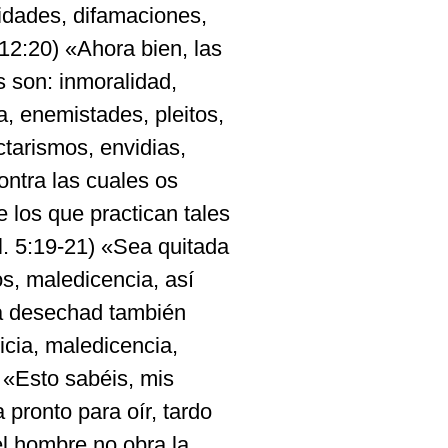
lidades, difamaciones,
12:20) «Ahora bien, las
s son: inmoralidad,
a, enemistades, pleitos,
ctarismos, envidias,
ontra las cuales os
e los que practican tales
l. 5:19-21) «Sea quitada
os, maledicencia, así
ra desechad también
icia, maledicencia,
 «Esto sabéis, mis
ronto para oír, tardo
del hombre no obra la