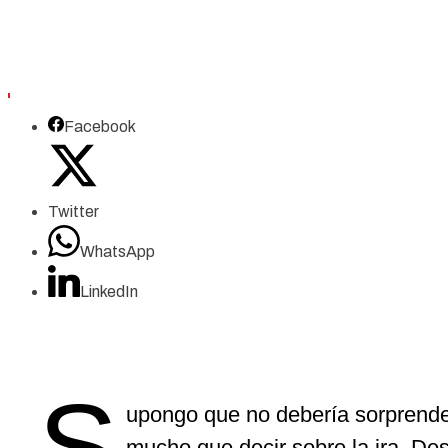
Facebook
Twitter
WhatsApp
LinkedIn
S
upongo que no debería sorprender
mucho que decir sobre la ira. Des