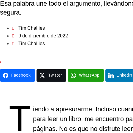
Esa palabra une todo el argumento, llevándon
segura.
Tim Challies
9 de diciembre de 2022
Tim Challies
Facebook
Twitter
WhatsApp
LinkedIn
T
iendo a apresurarme. Incluso cuand
para leer un libro, me encuentro p
páginas. No es que no disfrute lee