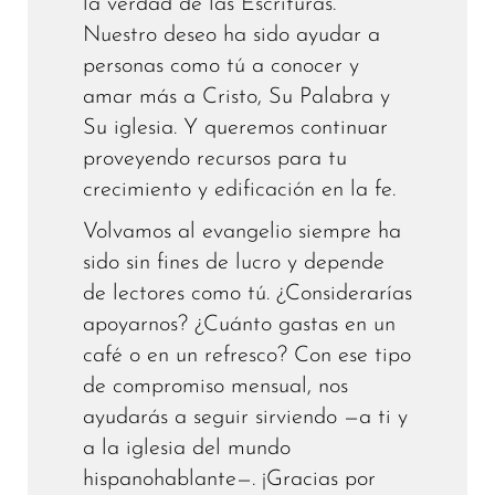
la verdad de las Escrituras.
Nuestro deseo ha sido ayudar a
personas como tú a conocer y
amar más a Cristo, Su Palabra y
Su iglesia. Y queremos continuar
proveyendo recursos para tu
crecimiento y edificación en la fe.
Volvamos al evangelio siempre ha
sido sin fines de lucro y depende
de lectores como tú. ¿Considerarías
apoyarnos? ¿Cuánto gastas en un
café o en un refresco? Con ese tipo
de compromiso mensual, nos
ayudarás a seguir sirviendo —a ti y
a la iglesia del mundo
hispanohablante—. ¡Gracias por