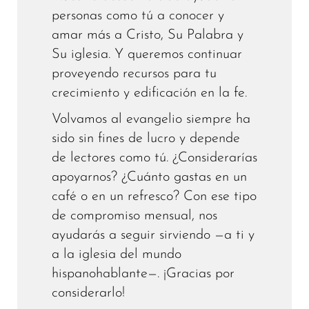
personas como tú a conocer y
amar más a Cristo, Su Palabra y
Su iglesia. Y queremos continuar
proveyendo recursos para tu
crecimiento y edificación en la fe.
Volvamos al evangelio siempre ha
sido sin fines de lucro y depende
de lectores como tú. ¿Considerarías
apoyarnos? ¿Cuánto gastas en un
café o en un refresco? Con ese tipo
de compromiso mensual, nos
ayudarás a seguir sirviendo —a ti y
a la iglesia del mundo
hispanohablante—. ¡Gracias por
considerarlo!