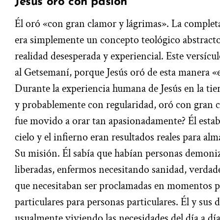
Jesús oró con pasión
Él oró «con gran clamor y lágrimas». La comple
era simplemente un concepto teológico abstracto
realidad desesperada y experiencial. Este versícu
al Getsemaní, porque Jesús oró de esta manera «
Durante la experiencia humana de Jesús en la tier
y probablemente con regularidad, oró con gran c
fue movido a orar tan apasionadamente? Él estab
cielo y el infierno eran resultados reales para al
Su misión. Él sabía que habían personas demoniz
liberadas, enfermos necesitando sanidad, verdade
que necesitaban ser proclamadas en momentos par
particulares para personas particulares. Él y sus
usualmente viviendo las necesidades del día a día