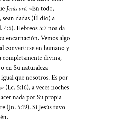
que
Jesús
oró.
«En todo,
 sean dadas (Él dio) a
. 4:6). Hebreos 5:7 nos da
n su encarnación. Vemos algo
o al convertirse en humano y
za completamente divina,
o en Su naturaleza
 igual que nosotros. Es por
a» (Lc. 5:16), a veces noches
 hacer nada por Su propia
 (Jn. 5:19). Si Jesús tuvo
ién.