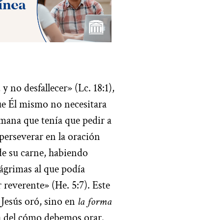
 no desfallecer» (Lc. 18:1),
ue Él mismo no necesitara
umana que tenía que pedir a
perseverar en la oración
 de su carne, habiendo
lágrimas al que podía
r reverente» (He. 5:7). Este
Jesús oró, sino en
la forma
ca del cómo debemos orar.